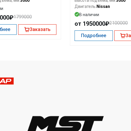
3000
3000
дъема, мм:
Высота подъема, мм:
Nissan
Двигатель:
ии
В наличии
9000₽
1799000
от 1950000₽
2100000
бнее
Заказать
Подробнее
За