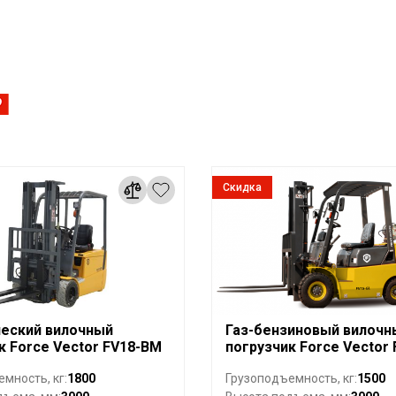
Скидка
еский вилочный
Газ-бензиновый вилочн
к Force Vector FV18-BM
погрузчик Force Vector
1800
1500
мность, кг:
Грузоподъемность, кг: