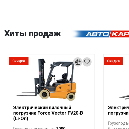
Хиты продаж
Скидка
Скидка
Электрический вилочный
Электрич
погрузчик Force Vector FV20-B
погрузчи
(Li-On)
Грузоподъе
2000
Грузоподъемность, кг: