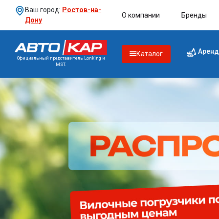
Ваш город:
Ростов-на-
О компании
Бренды
Дону
Аренд
Каталог
Официальный представитель Lonking и
MST.