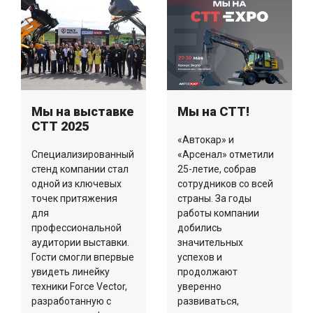
Мы на выставке
Мы на СТТ!
СТТ 2025
«Автокар» и
Специализированный
«Арсенал» отметили
стенд компании стал
25-летие, собрав
одной из ключевых
сотрудников со всей
точек притяжения
страны. За годы
для
работы компании
профессиональной
добились
аудитории выставки.
значительных
Гости смогли впервые
успехов и
увидеть линейку
продолжают
техники Force Vector,
уверенно
разработанную с
развиваться,