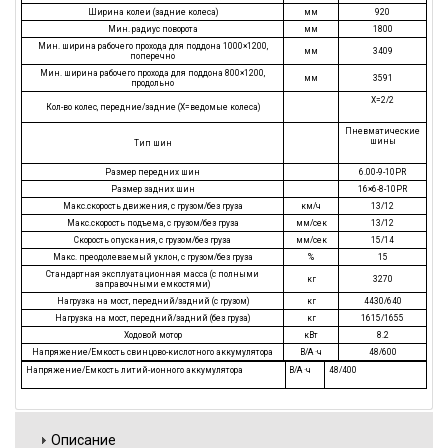
Ширина колеи (задние колеса)
мм
920
Мин. радиус поворота
мм
1800
Мин. ширина рабочего прохода для поддона 1000×1200,
мм
3409
поперечно
Мин. ширина рабочего прохода для поддона 800×1200,
мм
3591
продольно
X=2/2
Кол-во колес, передние/задние (X=ведомые колеса)
Пневматические
шины
Тип шин
Размер передних шин
6.00-9-10PR
Размер задних шин
16×6-8-10PR
Макс.скорость движения, с грузом/без груза
км/ч
13/12
Макс.скорость подъема, с грузом/без груза
мм/сек
13/12
Скорость опускания, с грузом/без груза
мм/сек
15/14
Макс. преодолеваемый уклон, с грузом/без груза
%
15
Стандартная эксплуатационная масса (с полными
кг
3270
заправочными емкостями)
Нагрузка на мост, передний/задний (с грузом)
кг
4430/640
Нагрузка на мост, передний/задний (без груза)
кг
1615/1655
Ходовой мотор
кВт
8.2
Напряжение/Емкость свинцово-кислотного аккумулятора
В/А ·ч
48/600
Напряжение/Емкость литий-ионного аккумулятора
В/А ·ч
48/400
Описание