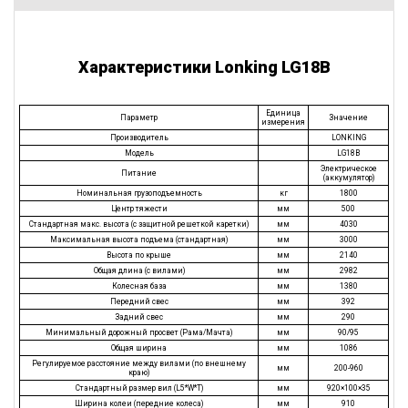
Характеристики Lonking LG18B
Единица
Параметр
Значение
измерения
Производитель
LONKING
Модель
LG18B
Электрическое
Питание
(аккумулятор)
Номинальная грузоподъемность
кг
1800
Центр тяжести
мм
500
Стандартная макс. высота (с защитной решеткой каретки)
мм
4030
Максимальная высота подъема (стандартная)
мм
3000
Высота по крыше
мм
2140
Общая длина (с вилами)
мм
2982
Колесная база
мм
1380
Передний свес
мм
392
Задний свес
мм
290
Минимальный дорожный просвет (Рама/Мачта)
мм
90/95
Общая ширина
мм
1086
Регулируемое расстояние между вилами (по внешнему
мм
200-960
краю)
Стандартный размер вил (L5*W*T)
мм
920×100×35
Ширина колеи (передние колеса)
мм
910