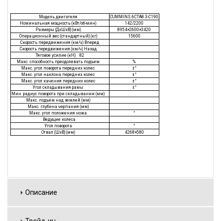
Модель двигателя
CUMMINS 6CTA8.3-C190
Номинальная мощность (кВт/об-мин)
142/2200
Размеры (ДхШхВ) (мм)
8954×2600×3420
Операционный вес (стандартный) (кг)
15600
Скорость передвижения (км/ч) Вперед
Скорость передвижения (км/ч) Назад
Тяговое усилие (кН) 82
Макс. способность преодолевать подъем
%
Макс. угол поворота передних колес
±°
Макс. угол наклона передних колес
±°
Макс. угол качения передних колес
±°
Угол складывания рамы
±°
Мин. радиус поворота при складывании (мм)
Макс. подъем над землей (мм)
Макс. глубина черпания (мм)
Макс. угол положения ножа
°
Ведущие колеса
Угол поворота
°
Отвал (ШхВ) (мм)
4268×580
Описание