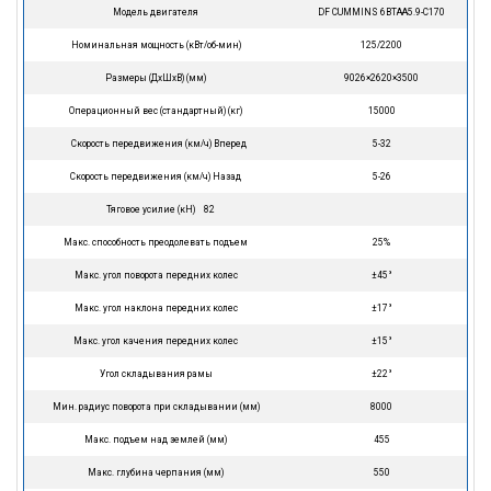
Модель двигателя
DF CUMMINS 6BTAA5.9-C170
Номинальная мощность (кВт/об-мин)
125/2200
Размеры (ДхШхВ) (мм)
9026×2620×3500
Операционный вес (стандартный) (кг)
15000
Скорость передвижения (км/ч) Вперед
5-32
Скорость передвижения (км/ч) Назад
5-26
Тяговое усилие (кН) 82
Макс. способность преодолевать подъем
25%
Макс. угол поворота передних колес
±45°
Макс. угол наклона передних колес
±17°
Макс. угол качения передних колес
±15°
Угол складывания рамы
±22°
Мин. радиус поворота при складывании (мм)
8000
Макс. подъем над землей (мм)
455
Макс. глубина черпания (мм)
550