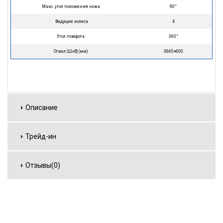
Макс. угол положения ножа
90°
Ведущие колеса
4
Угол поворота
360°
Отвал (ШхВ) (мм)
3665×600
Описание
Трейд-ин
Отзывы(0)