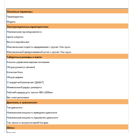
Основные параметры
Производитель
Модель
Эксплуатационные характеристики:
Номинальная грузоподъемность
Центр загрузки
Высота подъёма вил
Максимальная скорость передвижения с грузом / без груза
Максимальный приодолеваемый уклон с грузом / без груза
Габаритные размеры и масса:
Консоль управления верхнее положение
Общая длинна (с вилами)
Колесная база
Общая ширина
Стандартный размер вил (ДxШxТ)
Минимальный радиус разворота
Рабочий коридор для паллет 800 х1200мм
Вес электротележки
Двигатель и трансмиссия:
Тип двигателя
Номинальная мощность приводного двигателя
Номинальная мощность подъемного двигателя
Тип, емкость аккумуляторной батареи
Шины:
Тип шин