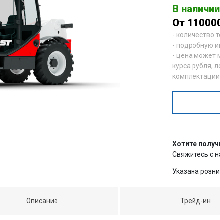
В наличии
От 11000
- количество 
- подробную и
- цена может 
курса рубля, л
комплектации
Хотите получ
Свяжитесь с 
Указана розни
Описание
Трейд-ин