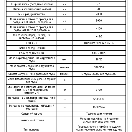
Ширина колеи (передние колеса)
мм
970
Ширина колеи (задние колеса)
мм
980
Мин. радиус поворота
мм
2300
Мин. ширина рабочего прохода для
мм
3970
поддона 1000×1200, поперечно
Мин. ширина рабочего прохода для
мм
4160
поддона 800×1200, продольно
Кол-во колес, передние/задние
X=2/2
(X=ведомые колеса)
Тип шин
Пневматические шины
Размер передних шин
Размер задних шин
6.00-9-10PR
Макс.скорость движения, с грузом/без
км/ч
18/20
груза
Макс.скорость подъема, с грузом/без
мм/сек
530/550
груза
Скорость опускания, с грузом/без груза
мм/сек
С грузом ≤600 / Без груза≥300
Макс. преодолеваемый уклон, с грузом/
%
20
без груза
Стандартная эксплуатационная масса
(с полными заправочными
кг
3770
емкостями)
Нагрузка на мост, передний/задний (с
кг
5643/627
грузом)
Нагрузка на мост, передний/задний
кг
1508/2262
(без груза)
Основной тормоз
Тормоз с усилителем
Механический ручной тормоз с
Стояночный тормоз
рычажным управлением
Гидравлическая коробка передач с
Тип привода
механическим включением заднего