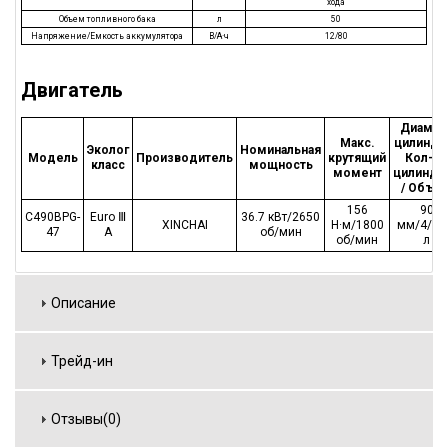
хода
Объем топливного бака
л
50
Напряжение/Емкость аккумулятора
В/А·ч
12/80
Двигатель
Диамет
Макс.
цилиндра
Эколог
Номинальная
Модель
Производитель
крутящий
Кол-во
класс
мощность
момент
цилиндр
/ Объе
156
90
C490BPG-
Euro Ⅲ
36.7 кВт/2650
XINCHAI
Н·м/1800
мм/4/2.
47
A
об/мин
об/мин
л
Описание
Трейд-ин
Отзывы(0)