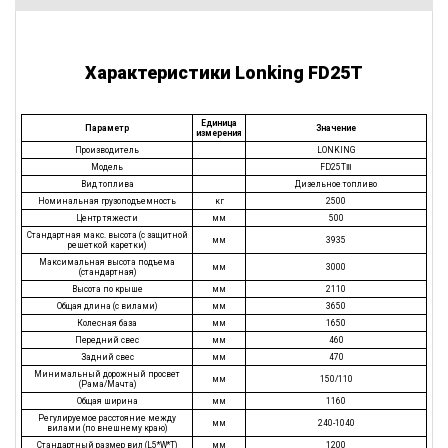
Характеристики Lonking FD25T
Единица
Параметр
Значение
измерения
Производитель
LONKING
Модель
FD25TⅢ
Вид топлива
Дизельное топливо
Номинальная грузоподъемность
кг
2500
Центр тяжести
мм
500
Стандартная макс. высота (с защитной
мм
3935
решеткой каретки)
Максимальная высота подъема
мм
3000
(стандартная)
Высота по крыше
мм
2110
Общая длина (с вилами)
мм
3650
Колесная база
мм
1650
Передний свес
мм
460
Задний свес
мм
470
Минимальный дорожный просвет
мм
150/110
(Рама/Мачта)
Общая ширина
мм
1160
Регулируемое расстояние между
мм
240-1040
вилами (по внешнему краю)
Стандартный размер вил (L5*W*T)
мм
1200