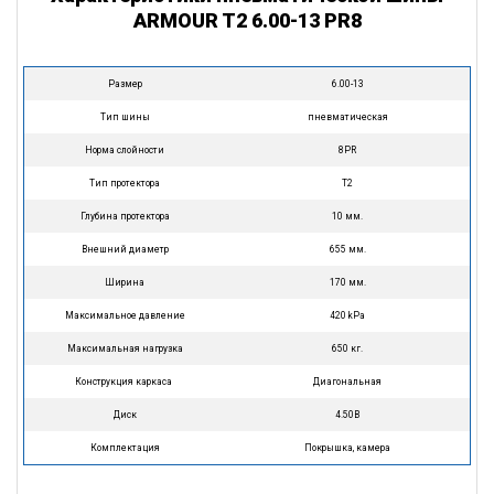
ARMOUR T2 6.00-13 PR8
Размер
6.00-13
Тип шины
пневматическая
Норма слойности
8PR
Тип протектора
T2
Глубина протектора
10 мм.
Внешний диаметр
655 мм.
Ширина
170 мм.
Максимальное давление
420 kPa
Максимальная нагрузка
650 кг.
Конструкция каркаса
Диагональная
Диск
4.50B
Комплектация
Покрышка, камера