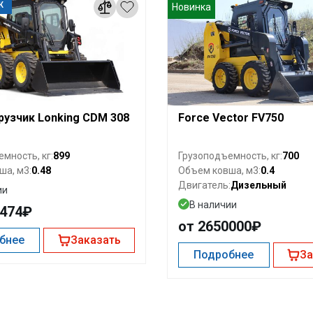
Ж
Новинка
рузчик Lonking CDM 308
Force Vector FV750
899
700
мность, кг:
Грузоподъемность, кг:
0.48
0.4
ша, м3:
Объем ковша, м3:
Дизельный
Двигатель:
ии
В наличии
9474₽
от 2650000₽
бнее
Заказать
Подробнее
За