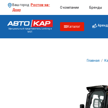
Ваш город:
Ростов-на-
О компании
Бренды
Дону
Аренд
Каталог
Официальный представитель Lonking и
MST.
Главная
Ка