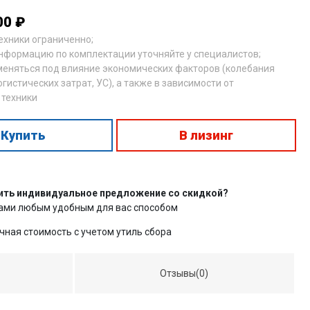
00 ₽
техники ограниченно;
нформацию по комплектации уточняйте у специалистов;
меняться под влияние экономических факторов (колебания
огистических затрат, УС), а также в зависимости от
 техники
Купить
В лизинг
ить индивидуальное предложение со скидкой?
нами любым удобным для вас способом
чная стоимость с учетом утиль сбора
Отзывы(0)