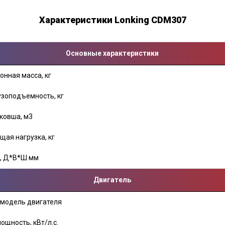
Характеристики Lonking CDM307
Основные характеристики
нная масса, кг
зоподъемность, кг
ковша, м3
ая нагрузка, кг
, Д*В*Ш мм
Двигатель
модель двигателя
щность, кВт/л.с.