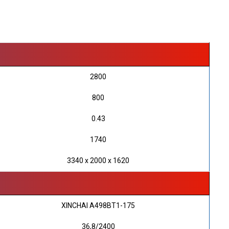
2800
800
0.43
1740
3340 х 2000 х 1620
XINCHAI A498BT1-175
36,8/2400