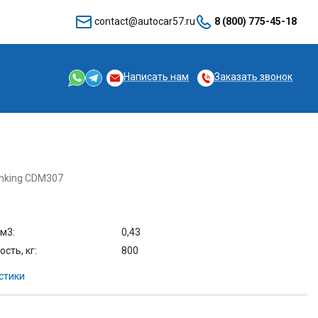
contact@autocar57.ru
8 (800) 775-45-18
Написать нам
Заказать звонок
nking CDM307
м3:
0,43
сть, кг:
800
стики