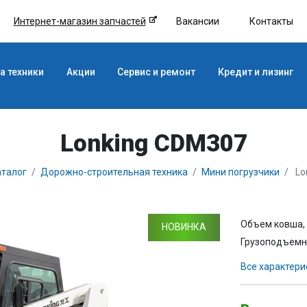
Интернет-магазин запчастей
Вакансии
Контакты
а техники
Акции
Сервис и ремонт
Кредит и лизинг
Lonking CDM307
талог
Дорожно-строительная техника
Мини погрузчики
Lo
Объем ковша, 
НОВИНКА
Грузоподъемно
Все характери