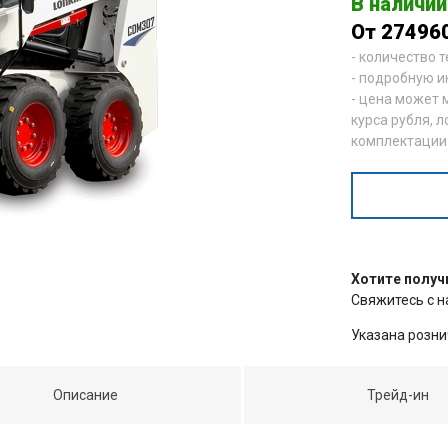
В наличии
От 27496
- количество 
- подробную и
- цена может 
курса рубля, л
комплектации
Хотите получ
Свяжитесь с 
Указана розни
Описание
Трейд-ин