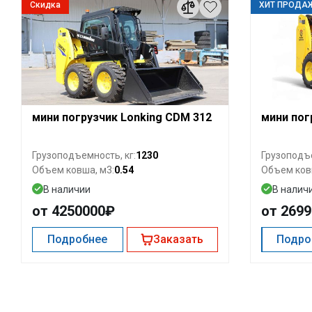
Скидка
ХИТ ПРОДА
мини погрузчик Lonking CDM 312
мини пог
1230
Грузоподъемность, кг:
Грузоподъе
0.54
Объем ковша, м3:
Объем ков
В наличии
В налич
от 4250000₽
от 269
Подробнее
Заказать
Подро