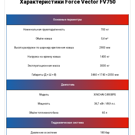
Характеристики Force Vector FV750
Основные параметры
Номинальная грузоподъёмность
700 кг
Объём ковша
0,4 м³
Высота разгрузки по шарниру крепления ковша
2900 мм
Нагрузка на кромку ковша
1400 кг
Эксплуатационная масса
3000 кг
Габариты (Д × Ш × В)
3460 × 1740 × 2050 мм
Двигатель
Модель
XINCHAI C490BPG
Мощность
36,7 кВт / 49,9 л.с.
Объём топливного бака
60 л
Гидравлическая система
Давление в системе
180 бар