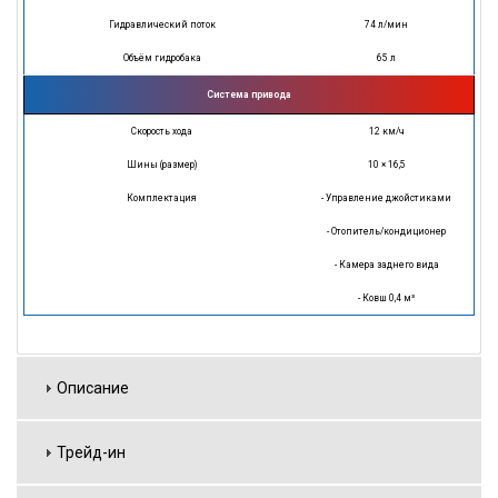
Гидравлический поток
74 л/мин
Объём гидробака
65 л
Система привода
Скорость хода
12 км/ч
Шины (размер)
10 × 16,5
Комплектация
- Управление джойстиками
- Отопитель/кондиционер
- Камера заднего вида
- Ковш 0,4 м³
Описание
Трейд-ин