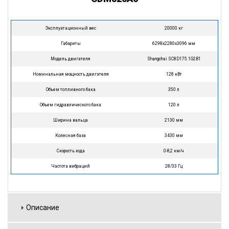
Эксплуатационный вес
20000 кг
Габариты
6298х2280х3096 мм
Модель двигателя
Shangchai SC8D175.1G2B1
Номинальная мощность двигателя
128 кВт
Объем топливного бака
350 л
Объем гидравлического бака
120 л
Ширина вальца
2130 мм
Колесная база
3430 мм
Скорость хода
0-8,2 км/ч
Частота вибраций
28/33 Гц
Описание