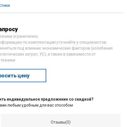
стики
апросу
техники ограниченно;
нформацию по комплектации уточняйте у специалистов;
меняться под влияние экономических факторов (колебания
огистических затрат, УС), а также в зависимости от
 техники
росить цену
ить индивидуальное предложение со скидкой?
нами любым удобным для вас способом
Отзывы(0)