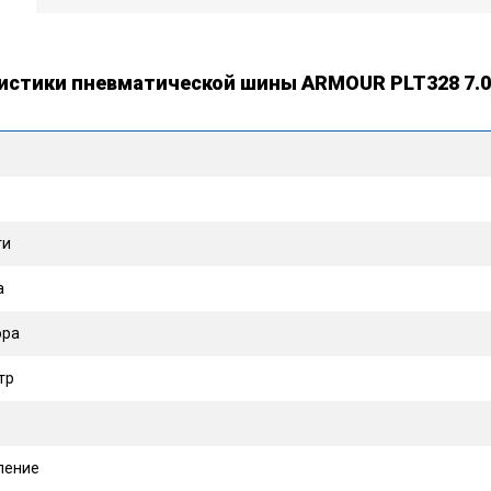
истики пневматической шины ARMOUR PLT328 7.0
ти
а
ора
тр
ление