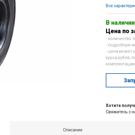
Все характери
В наличии
Цена по з
- количество 
- подробную и
- цена может 
курса рубля, л
комплектации
Зап
Хотите получ
Свяжитесь с 
Описание