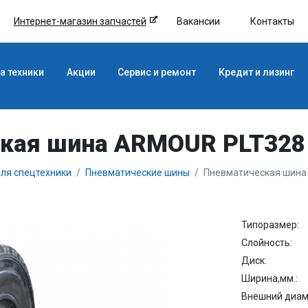
Интернет-магазин запчастей
Вакансии
Контакты
а техники
Акции
Сервис и ремонт
Кредит и лизинг
кая шина ARMOUR PLT328 
ля спецтехники
Пневматические шины
Пневматическая шина 
Типоразмер:
Слойность:
Диск:
Ширина,мм.:
Внешний диаме