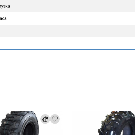
рузка
каса
я