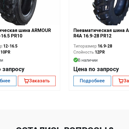
ическая шина ARMOUR
Пневматическая шина 
-16.5 PR10
R4A 16.9-28 PR12
12-16.5
16.9-28
р:
Типоразмер:
10PR
12PR
:
Слойность:
ии
В наличии
о запросу
Цена по запросу
бнее
Заказать
Подробнее
За