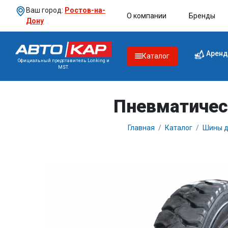
Ваш город:
Ростов-на-
О компании
Бренды
Дону
Аренд
Каталог
Официальный представитель Lonking и
MST.
Пневматичес
Главная
Каталог
Шины д