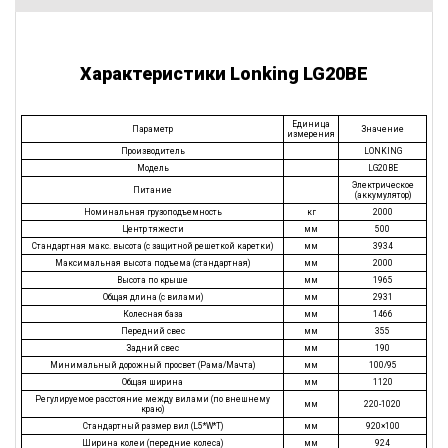
Характеристики Lonking LG20BE
Единица
Параметр
Значение
измерения
Производитель
LONKING
Модель
LG20BE
Электрическое
Питание
(аккумулятор)
Номинальная грузоподъемность
кг
2000
Центр тяжести
мм
500
Стандартная макс. высота (с защитной решеткой каретки)
мм
3934
Максимальная высота подъема (стандартная)
мм
2000
Высота по крыше
мм
1965
Общая длина (с вилами)
мм
2931
Колесная база
мм
1466
Передний свес
мм
355
Задний свес
мм
190
Минимальный дорожный просвет (Рама/Мачта)
мм
100/95
Общая ширина
мм
1120
Регулируемое расстояние между вилами (по внешнему
мм
220-1020
краю)
Стандартный размер вил (L5*W*T)
мм
920×100
Ширина колеи (передние колеса)
мм
924