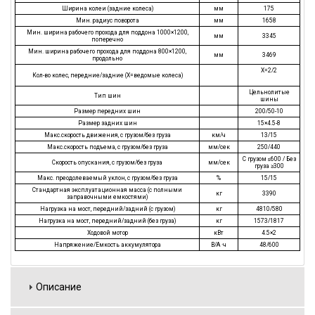
Ширина колеи (задние колеса)
мм
175
Мин. радиус поворота
мм
1658
Мин. ширина рабочего прохода для поддона 1000×1200,
мм
3345
поперечно
Мин. ширина рабочего прохода для поддона 800×1200,
мм
3469
продольно
X=2/2
Кол-во колес, передние/задние (X=ведомые колеса)
Цельнолитые
Тип шин
шины
Размер передних шин
200/50-10
Размер задних шин
15×4.5-8
Макс.скорость движения, с грузом/без груза
км/ч
13/15
Макс.скорость подъема, с грузом/без груза
мм/сек
250/440
С грузом ≤600 / Без
Скорость опускания, с грузом/без груза
мм/сек
груза ≥300
Макс. преодолеваемый уклон, с грузом/без груза
%
15/15
Стандартная эксплуатационная масса (с полными
кг
3390
заправочными емкостями)
Нагрузка на мост, передний/задний (с грузом)
кг
4810/580
Нагрузка на мост, передний/задний (без груза)
кг
1573/1817
Ходовой мотор
кВт
4.5×2
Напряжение/Емкость аккумулятора
В/А ·ч
48/600
Описание