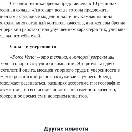
Сегодня техника бренда представлена в 10 регионах
оссии, а склады «Автокар» всегда готовы предложить
лиентам актуальные модели в наличии. Каждая машина
роходит многоэтапный контроль качества, а инженеры бренда
епрерывно работают над улучшением характеристик, учитывая
тзывы потребителей.
Сила – в уверенности
«
Force Vector – это техника, в которой уверены мы
ами»
– говорят сотрудники компании. Это результат двух
есятилетий опыта, месяцев упорного труда и уверенности в
ом, что российский рынок заслуживает лучшего. Бренд
родолжает развиваться, расширяя ассортимент и географию
рисутствия, но его основа остается неизменной: качество,
роверенное временем и доверием клиентов.
Другие новости