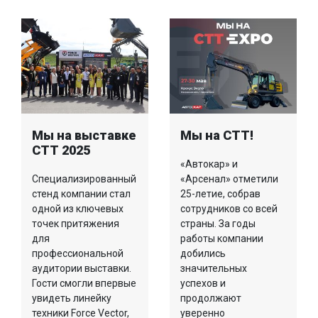
Мы на выставке
Мы на СТТ!
СТТ 2025
«Автокар» и
Специализированный
«Арсенал» отметили
стенд компании стал
25-летие, собрав
одной из ключевых
сотрудников со всей
точек притяжения
страны. За годы
для
работы компании
профессиональной
добились
аудитории выставки.
значительных
Гости смогли впервые
успехов и
увидеть линейку
продолжают
техники Force Vector,
уверенно