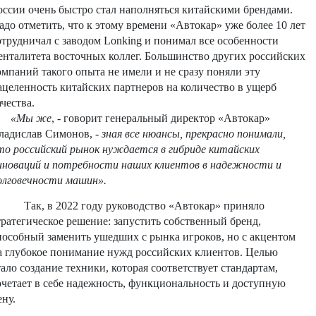
оссии очень быстро стал наполняться китайскими брендами.
адо отметить, что к этому времени «Автокар» уже более 10 лет
отрудничал с заводом
Lonking
и понимал все особенности
енталитета восточных коллег. Большинство других российских
омпаний такого опыта не имели и не сразу поняли эту
ацеленность китайских партнеров на количество в ущерб
ачества.
«Мы же
, - говорит генеральный директор «Автокар»
ладислав Симонов, -
зная все нюансы, прекрасно понимали,
то российский рынок нуждается в гибриде китайских
нноваций и потребности наших клиентов в надежности и
олговечности машин».
Так, в 2022 году руководство «Автокар» приняло
тратегическое решение: запустить собственный бренд,
пособный заменить ушедших с рынка игроков, но с акцентом
а глубокое понимание нужд российских клиентов. Целью
тало создание техники, которая соответствует стандартам,
очетает в себе надежность, функциональность и доступную
ену.