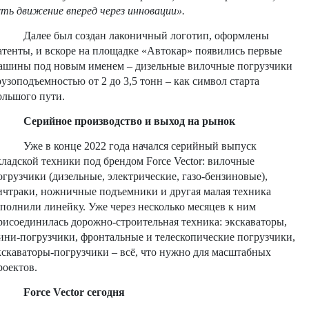
сть движение вперед через инновации».
Далее был создан лаконичный логотип, оформлены
атенты, и вскоре на площадке «Автокар» появились первые
ашины под новым именем – дизельные вилочные погрузчики
рузоподъемностью от 2 до 3,5 тонн – как символ старта
ольшого пути.
Серийное производство и выход на рынок
Уже в конце 2022 года начался серийный выпуск
кладской техники под брендом Force Vector: вилочные
огрузчики (дизельные, электрические, газо-бензиновые),
ичтраки, ножничные подъемники и другая малая техника
аполнили линейку. Уже через несколько месяцев к ним
рисоединилась дорожно-строительная техника: экскаваторы,
ини-погрузчики, фронтальные и телескопические погрузчики,
кскаваторы-погрузчики – всё, что нужно для масштабных
роектов.
Force Vector сегодня