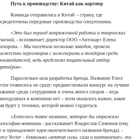
Путь к производству: Китай как партнер
Команда отправилась в Китай – страну, где
осредоточены передовые производства спецтехники.
«
Это был период напряженной работы и творческих
ешений,
- вспоминает директор ООО «Автокар» Елена
ихорова. –
Мы посетили несколько заводов, провели
ножество переговоров с инженерами и тендеров среди
роизводителей, ведь предстоял тщательный отбор
артнёров
».
Параллельно шла разработка бренда. Название Force
ector появилось не сразу: предшествовали конкурс на лучшее
азвание среди сотрудников и очень много споров – ведь
авнодушных в компании нет – всем оказалось важно, какое
мя будет у техники, которой можно гордиться.
«Хотелось такое название, которое бы отражало
илософию компании
- рассказывает Владислав Симонов (ему
е и принадлежит идея окончательного названия бренда). -
orce Vector – буквально «вектор силы, сила и направление», то