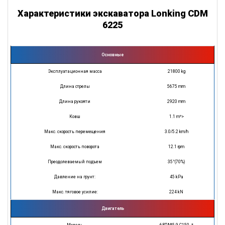
Характеристики экскаватора Lonking CDM
6225
Основные
Эксплуатационная масса
21800 kg
Длина стрелы
5675 mm
Длина рукояти
2920 mm
Ковш
1.1 m³>
Макс. скорость перемещения
3.0/5.2 km/h
Макс. скорость поворота
12.1 rpm
Преодолеваемый подъем
35°(70%)
Давление на грунт:
45 kPa
Макс. тяговое усилие:
224 kN
Двигатель