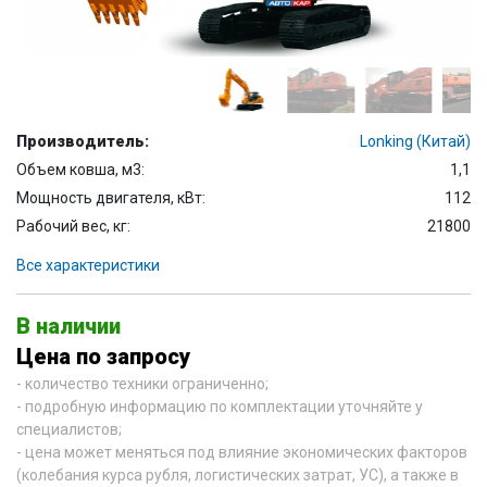
Производитель:
Lonking (Китай)
Объем ковша, м3:
1,1
Мощность двигателя, кВт:
112
Рабочий вес, кг:
21800
Все характеристики
В наличии
Цена по запросу
- количество техники ограниченно;
- подробную информацию по комплектации уточняйте у
специалистов;
- цена может меняться под влияние экономических факторов
(колебания курса рубля, логистических затрат, УС), а также в