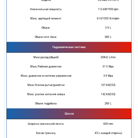
Модель
6BTAA5.9-C150- Ⅱ
Номинальная мощность:
112 kW/1950 rpm
Макс. крутящий момент:
614/1500 N.m/rpm
Объем:
5.9 L
Объем топл. бака:
380 L
Гидравлическая система
Макс расход (общий)
208×2 L/min
Макс.Рабочее давление
31.5 Mpa
Макс. давление в системе управления
3.9 Mpa
Макс.Усилие рытья рукоятки
107 kN(ISO)
Макс. усилие копания ковша
142 kN(ISO)
Объем гидробака
280 L
Шасси
Ширина гусеничной ленты:
600 mm
Кол-во гусениц:
47( с каждой стороны)