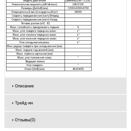
Модель двигателя
CumminsQSM11-C330
Номинальная мощность (кВт/об-мин)
246/2100
Размеры (ДхШхВ) (мм)
12500×3300×3700
Операционный вес (стандартный) (кг)
28000
Скорость передвижения (км/ч) Вперед
Скорость передвижения (км/ч) Назад
Тяговое усилие (кН) 82
Макс. способность преодолевать подъем
%
Макс. угол поворота передних колес
±°
Макс. угол наклона передних колес
±°
Макс. угол качения передних колес
±°
Угол складывания рамы
±°
Мин. радиус поворота при складывании (мм)
Макс. подъем над землей (мм)
Макс. глубина черпания (мм)
Макс. угол положения ножа
°
Ведущие колеса
Угол поворота
°
Отвал (ШхВ) (мм)
4620×695
Описание
Трейд-ин
Отзывы(0)